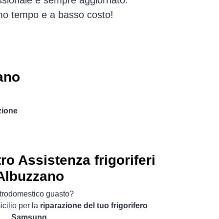
essionale e sempre aggiornato.
simo tempo e a basso costo!
ano
zione
 Assistenza frigoriferi
Albuzzano
ttrodomestico guasto?
cilio per la
riparazione del tuo frigorifero
Samsung
.