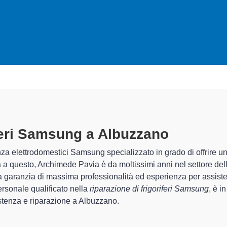
oriferi Samsung A Albuzzano
specia
 Archimede Pavia sono in grado di garantire al cliente esperienza 
emazione e la
riparazione del tuo frigorifero Samsung a Albu
recchi.
 specializzati
di Archimede Pavia sono in grado di fornire interve
 perfettamente funzionanti e durare a lungo nel tempo.