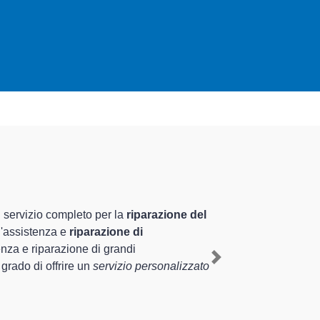
lizzati altamente preparati
pluriennale nel territorio di Albuzzano e provincia per
zzano
, mediante il ripristino rapido del corretto
Next
nti di diverse tipologie sugli elettrodomestici da