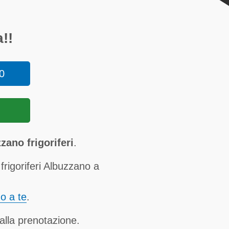
!!
0
ano frigoriferi
.
rigoriferi Albuzzano a
no a te
.
alla prenotazione.