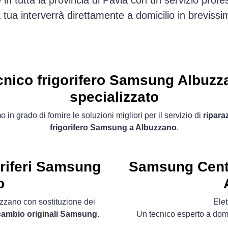
in tutta la provincia di Pavia con un servizio prof
sa tua interverrà direttamente a domicilio in brevis
cnico frigorifero Samsung Albuzz
specializzato
 in grado di fornire le soluzioni migliori per il servizio di
ripara
frigorifero Samsung a Albuzzano
.
oriferi Samsung
Samsung Centro
o
uzzano con sostituzione dei
Ele
icambio originali Samsung
.
Un tecnico esperto a domi