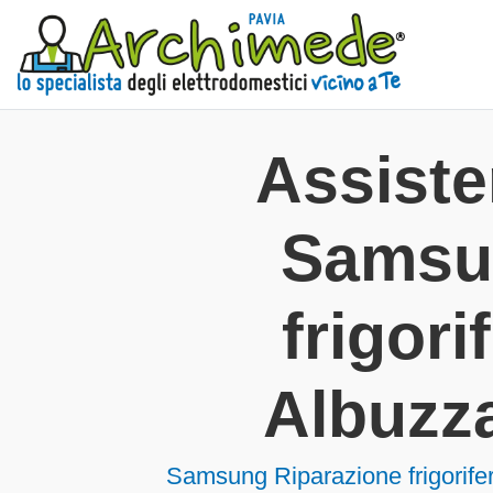
Assist
Samsu
frigorif
Albuzz
Samsung Riparazione frigorif