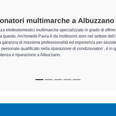
ndizionatori Multimarche A Albuz
i di Archimede Pavia sono in grado di garantire al cliente esperie
sistemazione e la
riparazione del tuo condizionatore a Albuz
apparecchi.
alizzati
di Archimede Pavia sono in grado di fornire interventi di d
 funzionanti e durare a lungo nel tempo.