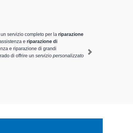
zano
specializzati altamente
nza pluriennale nel territorio di Albuzzano e provincia per
zano
, mediante il ripristino rapido del corretto
Next
iverse tipologie sugli elettrodomestici da riparare per farli