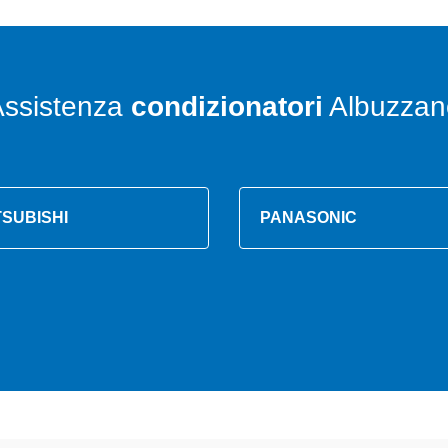
Assistenza
condizionatori
Albuzzan
TSUBISHI
PANASONIC