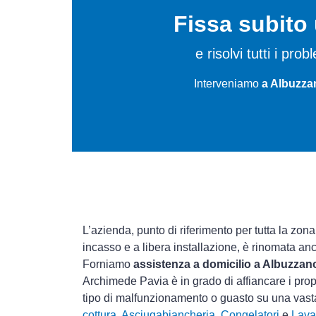
Fissa subit
e risolvi tutti i pro
Interveniamo
a Albuzza
L’azienda, punto di riferimento per tutta la zona
incasso e a libera installazione, è rinomata an
Forniamo
assistenza a domicilio a Albuzzan
Archimede Pavia è in grado di affiancare i prop
tipo di malfunzionamento o guasto su una vas
cottura
,
Asciugabiancheria
,
Congelatori
e
Lava