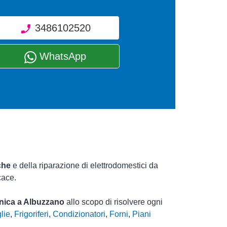
3486102520
WhatsApp
che
e della riparazione di elettrodomestici da
cace.
cnica a Albuzzano
allo scopo di risolvere ogni
lie
,
Frigoriferi
,
Condizionatori
,
Forni
,
Piani