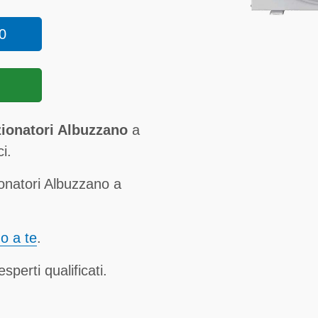
0
ionatori Albuzzano
a
i.
onatori Albuzzano a
no a te
.
sperti qualificati.