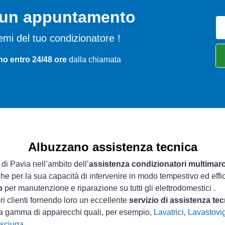
o un appuntamento
blemi del tuo condizionatore !
no entro 24/48 ore
dalla chiamata
Albuzzano assistenza tecnica
 di Pavia nell’ambito dell’
assistenza condizionatori multimar
che per la sua capacità di intervenire in modo tempestivo ed effi
o
per manutenzione e riparazione su tutti gli elettrodomestici .
ri clienti fornendo loro un eccellente
servizio di assistenza te
ta gamma di apparecchi quali, per esempio,
Lavatrici
,
Lavastovig
sciuga
.