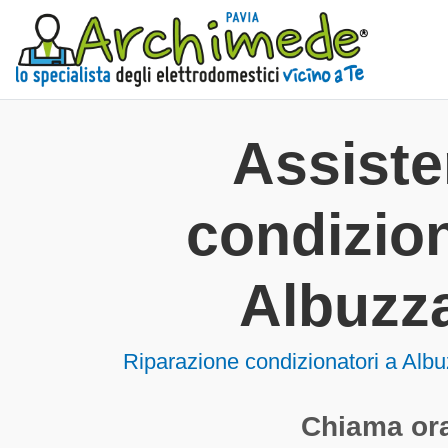
Assist
condizion
Albuzz
Riparazione condizionatori a Al
Chiama ora