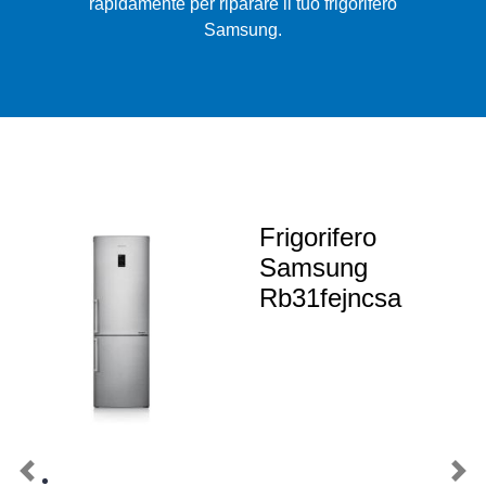
rapidamente per riparare il tuo frigorifero
Samsung.
Frigorifero
Samsung
Rb31fejncsa
Previous
Nex