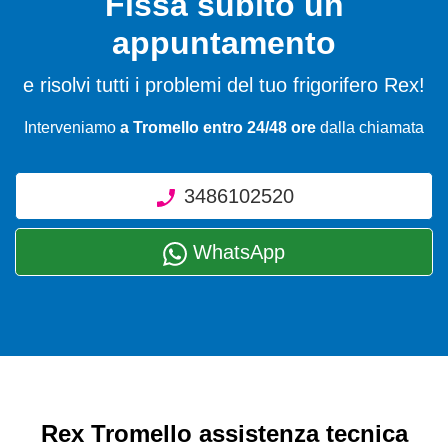
Fissa subito un
appuntamento
e risolvi tutti i problemi del tuo frigorifero Rex!
Interveniamo
a Tromello entro 24/48 ore
dalla chiamata
3486102520
WhatsApp
Rex Tromello assistenza tecnica