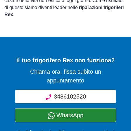
casa e della vita domestica di ogni giorno. Come risultato
di questo siamo diventi leader nelle
riparazioni frigoriferi
Rex
.
il tuo frigorifero Rex non funziona?
Chiama ora, fissa subito un
appuntamento
3486102520
WhatsApp