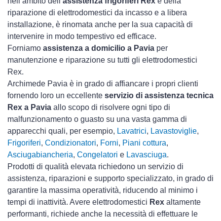
nell’ambito dell’
assistenza frigoriferi Rex
e della
riparazione di elettrodomestici da incasso e a libera
installazione, è rinomata anche per la sua capacità di
intervenire in modo tempestivo ed efficace.
Forniamo
assistenza a domicilio a Pavia
per
manutenzione e riparazione su tutti gli elettrodomestici
Rex.
Archimede Pavia è in grado di affiancare i propri clienti
fornendo loro un eccellente
servizio di assistenza tecnica
Rex a Pavia
allo scopo di risolvere ogni tipo di
malfunzionamento o guasto su una vasta gamma di
apparecchi quali, per esempio,
Lavatrici
,
Lavastoviglie
,
Frigoriferi
,
Condizionatori
,
Forni
,
Piani cottura
,
Asciugabiancheria
,
Congelatori
e
Lavasciuga
.
Prodotti di qualità elevata richiedono un servizio di
assistenza, riparazioni e supporto specializzato, in grado di
garantire la massima operatività, riducendo al minimo i
tempi di inattività. Avere elettrodomestici
Rex
altamente
performanti, richiede anche la necessità di effettuare le