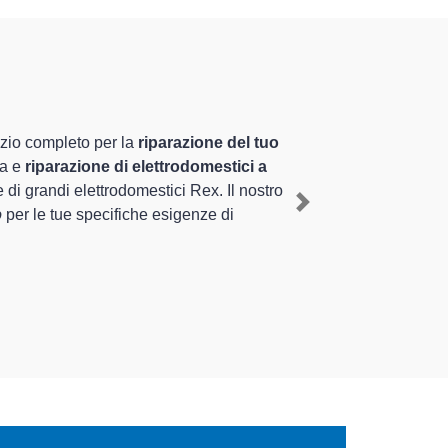
ti altamente preparati
uriennale nel territorio di Cava Manara e provincia
ara
, mediante il ripristino rapido del corretto
Next
erse tipologie sugli elettrodomestici da riparare