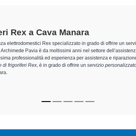
iferi Rex A Cava Manara
specializza
chimede Pavia sono in grado di garantire al cliente esperienza pl
temazione e la
riparazione del tuo frigorifero Rex a Cava Man
chi.
zzati
di Archimede Pavia sono in grado di fornire interventi di div
te funzionanti e durare a lungo nel tempo.