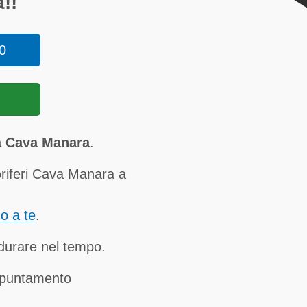
!!
0
 a Cava Manara
.
oriferi Cava Manara a
no a te
.
a durare nel tempo.
ppuntamento