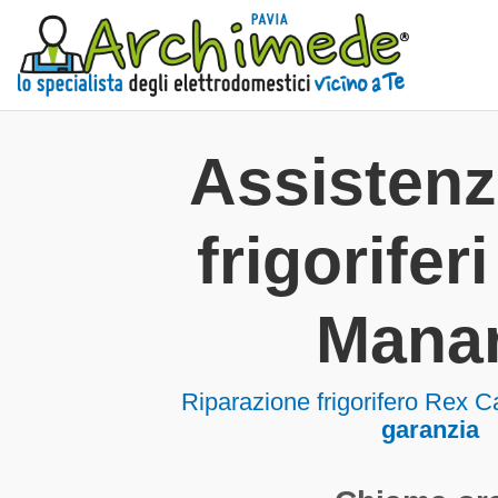
Assisten
frigorifer
Mana
Riparazione frigorifero Rex
garanzia