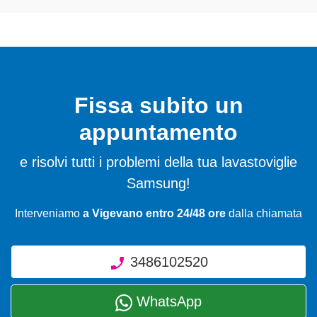
Fissa subito un
appuntamento
e risolvi tutti i problemi della tua lavastoviglie
Samsung!
Interveniamo
a Vigevano entro 24/48 ore
dalla chiamata
3486102520
WhatsApp