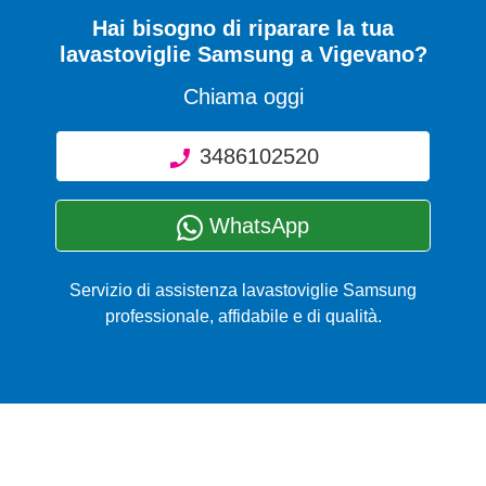
Hai bisogno di riparare
la tua
lavastoviglie Samsung a Vigevano
?
Chiama oggi
3486102520
WhatsApp
Servizio di assistenza lavastoviglie Samsung
professionale, affidabile e di qualità.