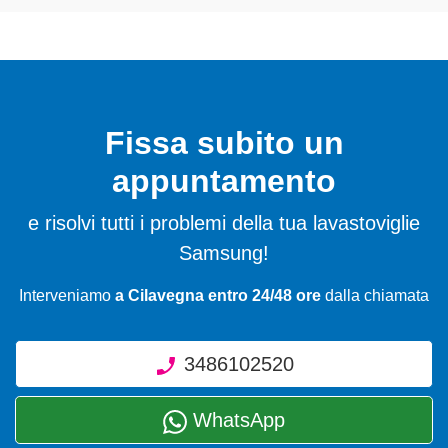
Fissa subito un
appuntamento
e risolvi tutti i problemi della tua lavastoviglie
Samsung!
Interveniamo
a Cilavegna entro 24/48 ore
dalla chiamata
3486102520
WhatsApp