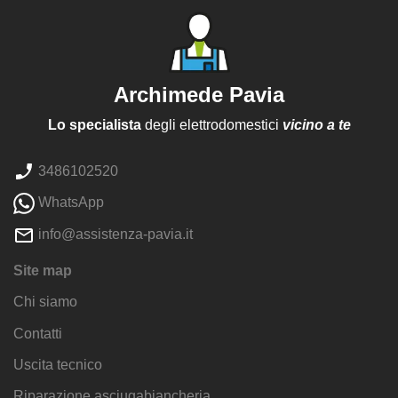
Archimede Pavia
Lo specialista
degli elettrodomestici
vicino a te
3486102520
WhatsApp
info@assistenza-pavia.it
Site map
Chi siamo
Contatti
Uscita tecnico
Riparazione asciugabiancheria