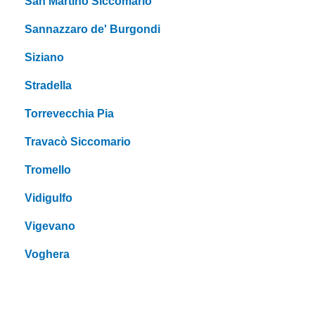
San Martino Siccomario
Sannazzaro de' Burgondi
Siziano
Stradella
Torrevecchia Pia
Travacò Siccomario
Tromello
Vidigulfo
Vigevano
Voghera