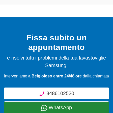
Fissa subito un
appuntamento
e risolvi tutti i problemi della tua lavastoviglie
Samsung!
Interveniamo
a Belgioioso entro 24/48 ore
dalla chiamata
3486102520
WhatsApp