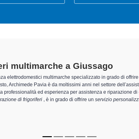
riferi Multimarche A Giussago
spec
 Archimede Pavia sono in grado di garantire al cliente esperienza 
emazione e la
riparazione del tuo frigorifero a Giussago
, medi
zati
di Archimede Pavia sono in grado di fornire interventi di diver
zionanti e durare a lungo nel tempo.