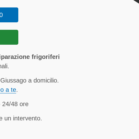
0
parazione frigoriferi
ali.
 Giussago a domicilio.
no a te
.
 24/48 ore
e un intervento.