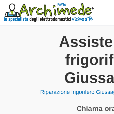
Assist
frigorif
Giuss
Riparazione frigorifero Giuss
Chiama ora