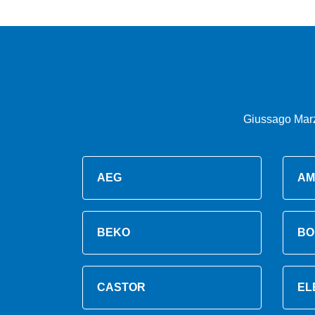
Giussago Marz
AEG
AM
BEKO
BO
CASTOR
EL