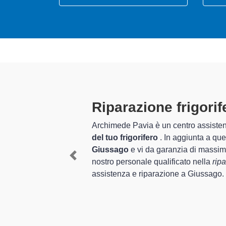
Tecnici Frigo
eto per la
riparazione
I tecnici specializzati di
e di elettrodomestici a
quel che riguarda la sist
tici multimarche. Il
degli apparecchi.
Previous
ifiche esigenze di
In più,
i tecnici specializ
tornare perfettamente fun