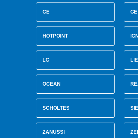
GE
GE
HOTPOINT
IG
LG
LI
OCEAN
RE
SCHOLTES
SI
ZANUSSI
ZE