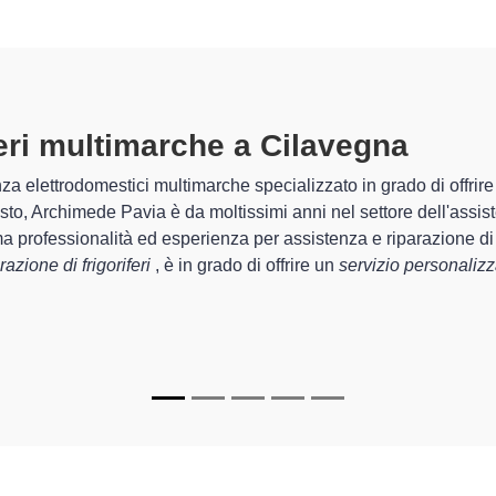
 Multimarche A Cilavegna
specializz
avia sono in grado di garantire al cliente esperienza pluriennale 
la
riparazione del tuo frigorifero a Cilavegna
, mediante il rip
mede Pavia sono in grado di fornire interventi di diverse tipologie
durare a lungo nel tempo.