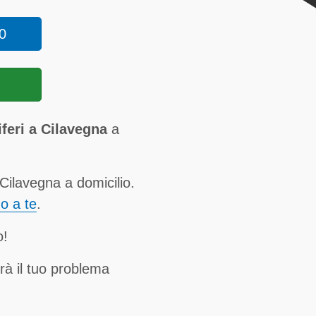
0
iferi a Cilavegna
a
 Cilavegna a domicilio.
no a te
.
o!
rà il tuo problema