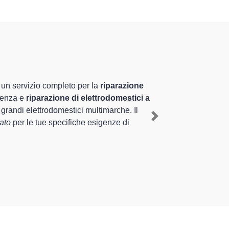
ati altamente preparati
nel territorio di Cilavegna e provincia per
ristino rapido del corretto funzionamento
Next
 sugli elettrodomestici da riparare per farli