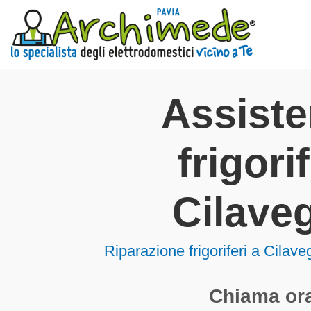
Assist
frigorif
Cilave
Riparazione frigoriferi a Cilav
Chiama ora