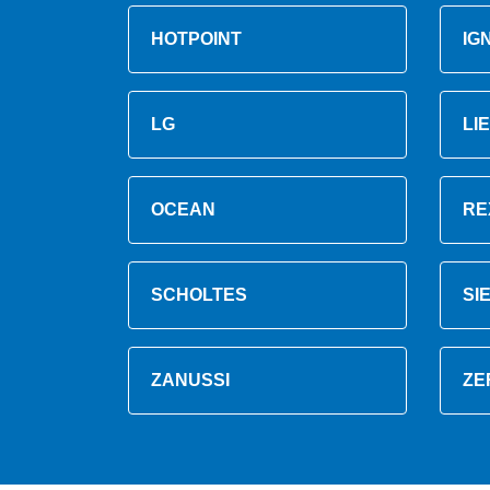
HOTPOINT
IG
LG
LI
OCEAN
RE
SCHOLTES
SI
ZANUSSI
ZE