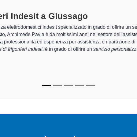
riferi Indesit A Giussago
specializz
 Archimede Pavia sono in grado di garantire al cliente esperienza 
emazione e la
riparazione del tuo frigorifero Indesit a Giussa
recchi.
pecializzati
di Archimede Pavia sono in grado di fornire interventi
mente funzionanti e durare a lungo nel tempo.