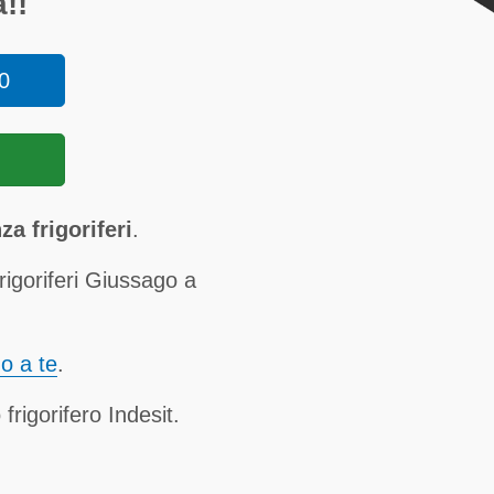
!!
0
a frigoriferi
.
rigoriferi Giussago a
no a te
.
frigorifero Indesit.