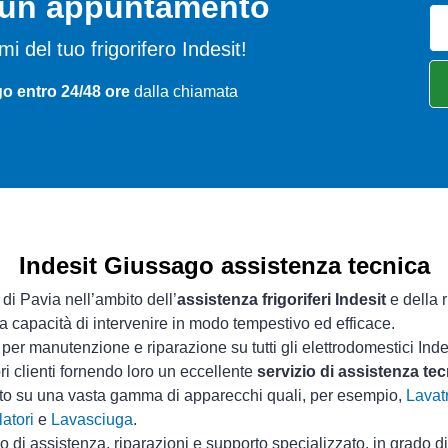
o un appuntamento
emi del tuo frigorifero Indesit!
o entro 24/48 ore
dalla chiamata
Indesit Giussago assistenza tecnica
 di Pavia nell’ambito dell’
assistenza frigoriferi Indesit
e della 
ua capacità di intervenire in modo tempestivo ed efficace.
per manutenzione e riparazione su tutti gli elettrodomestici Inde
ri clienti fornendo loro un eccellente
servizio di assistenza te
sto su una vasta gamma di apparecchi quali, per esempio,
Lavatr
atori
e
Lavasciuga
.
io di assistenza, riparazioni e supporto specializzato, in grado d