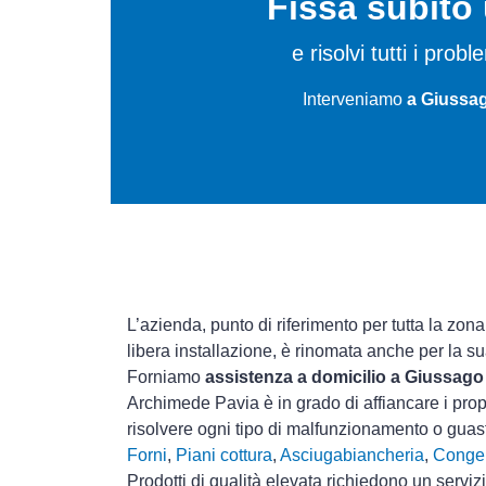
Fissa subit
e risolvi tutti i probl
Interveniamo
a Giussag
L’azienda, punto di riferimento per tutta la zona
libera installazione, è rinomata anche per la s
Forniamo
assistenza a domicilio a Giussago
Archimede Pavia è in grado di affiancare i prop
risolvere ogni tipo di malfunzionamento o gua
Forni
,
Piani cottura
,
Asciugabiancheria
,
Congel
Prodotti di qualità elevata richiedono un serviz