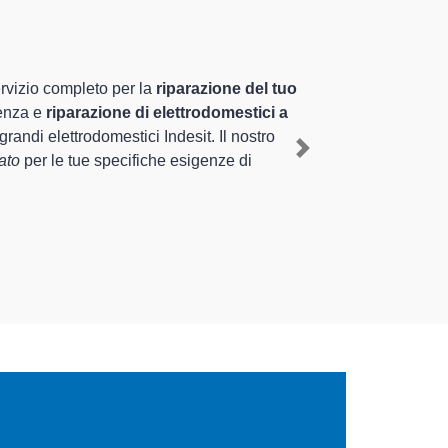
ati altamente preparati
pluriennale nel territorio di Giussago e provincia per
go
, mediante il ripristino rapido del corretto
Next
 di diverse tipologie sugli elettrodomestici da riparare