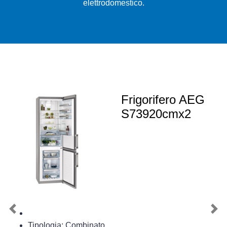
elettrodomestico.
Frigorifero AEG
S73920cmx2
Previous
Nex
Tipologia: Combinato