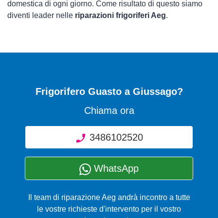
domestica di ogni giorno. Come risultato di questo siamo
diventi leader nelle
riparazioni frigoriferi Aeg
.
Frigorifero Guasto
a Giussago?
Chiama ora
3486102520
WhatsApp
Il team di riparazione Aeg andrà incontro a tutte
le vostre richieste d'intervento per il vostro