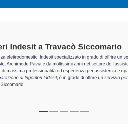
Tecnici Frigoriferi Indesit
preparati
I tecnici specializzati di Archimede Pavia sono in gr
provincia per quel che riguarda la sistemazione e l
del corretto funzionamento degli apparecchi.
In più,
i tecnici Indesit specializzati
di Archimede Pa
per farli tornare perfettamente funzionanti e durare 