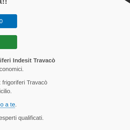
!!
0
iferi Indesit Travacò
conomici.
frigoriferi Travacò
ilio.
no a te
.
sperti qualificati.