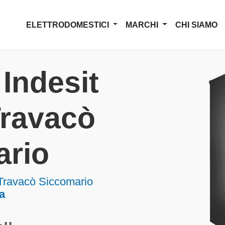
ELETTRODOMESTICI
MARCHI
CHI SIAMO
Indesit
 Travacò
ario
a Travacò Siccomario
a