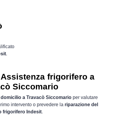
ò
lificato
sit
.
 Assistenza frigorifero a
acò Siccomario
 domicilio a Travacò Siccomario
per valutare
primo intervento o prevedere la
riparazione del
o frigorifero Indesit
.