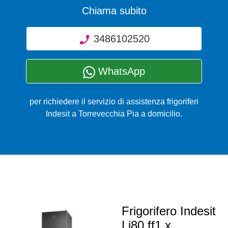
Chiama subito
3486102520
WhatsApp
per richiedere il servizio di assistenza frigoriferi
Indesit a Torrevecchia Pia a domicilio.
Frigorifero Indesit
Li80 ff1 x