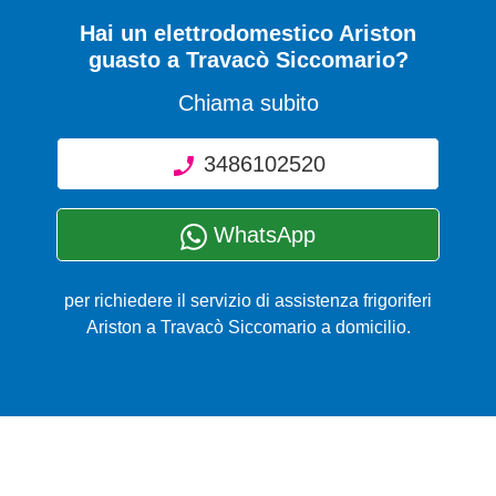
Hai un elettrodomestico Ariston
guasto a Travacò Siccomario?
Chiama subito
3486102520
WhatsApp
per richiedere il servizio di assistenza frigoriferi
Ariston a Travacò Siccomario a domicilio.