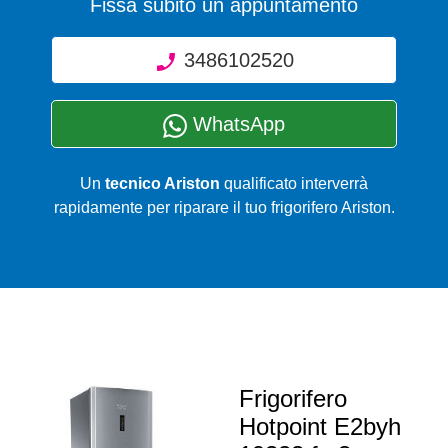
Fissa subito un appuntamento
3486102520
WhatsApp
Un
tecnico Ariston
qualificato interverrà
rapidamente per riparare il tuo frigorifero Ariston.
Frigorifero
Hotpoint E2byh