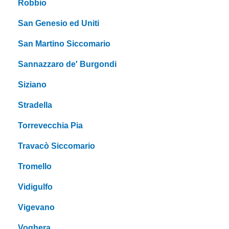
Robbio
San Genesio ed Uniti
San Martino Siccomario
Sannazzaro de' Burgondi
Siziano
Stradella
Torrevecchia Pia
Travacò Siccomario
Tromello
Vidigulfo
Vigevano
Voghera