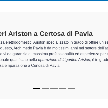
feri Ariston A Certosa Di Pavia
spec
himede Pavia sono in grado di garantire al cliente esperienza plur
rda la sistemazione e la
riparazione del tuo frigorifero Ariston
egli apparecchi.
ializzati
di Archimede Pavia sono in grado di fornire interventi di
te funzionanti e durare a lungo nel tempo.