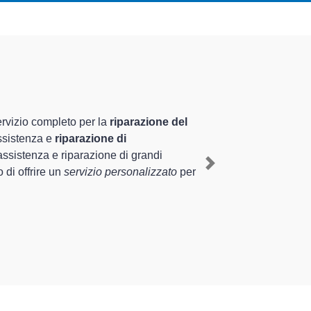
ializzati altamente
iennale nel territorio di Certosa di Pavia e
 a Certosa di Pavia
, mediante il ripristino rapido
Next
 diverse tipologie sugli elettrodomestici da riparare