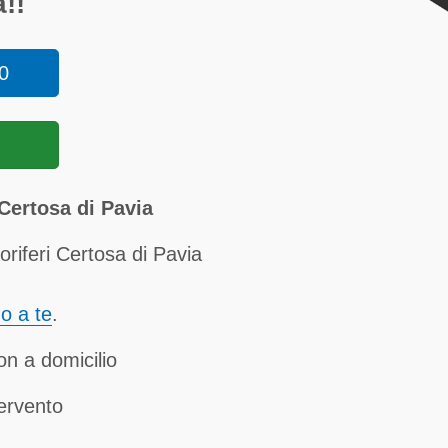
!!
0
Certosa di Pavia
oriferi Certosa di Pavia
no a te
.
ton a domicilio
tervento