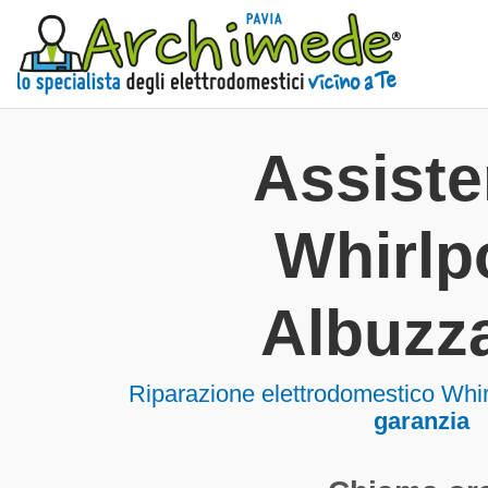
Assist
Whirlp
Albuzz
Riparazione elettrodomestico Whi
garanzia