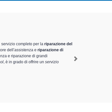
pecializzati altamente
riennale nel territorio di Albuzzano e provincia per
Albuzzano
, mediante il ripristino rapido del corretto
Next
 di diverse tipologie sugli elettrodomestici da