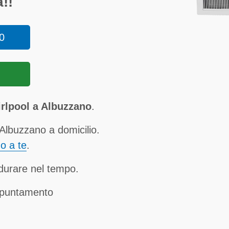
!!
0
irlpool a Albuzzano
.
Albuzzano a domicilio.
no a te
.
a durare nel tempo.
ppuntamento