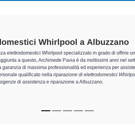
odomestici Whirlpool A Albuzzano
s
chimede Pavia sono in grado di garantire al cliente esperienza plu
zione e la
riparazione del tuo elettrodomestico Whirlpool a 
chi.
ecializzati
di Archimede Pavia sono in grado di fornire interventi
rfettamente funzionanti e durare a lungo nel tempo.