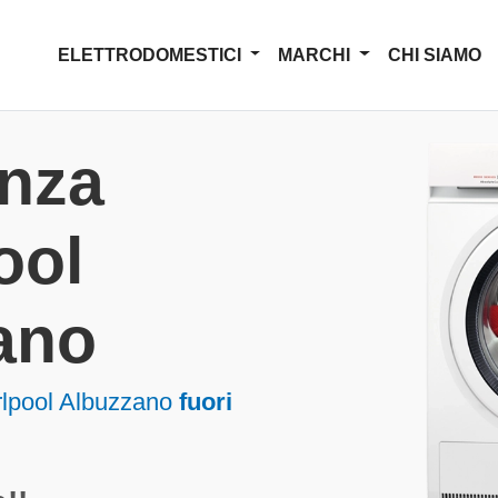
ELETTRODOMESTICI
MARCHI
CHI SIAMO
enza
ool
ano
rlpool Albuzzano
fuori