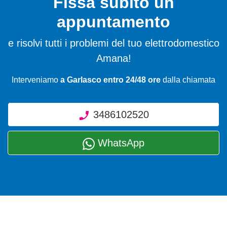
Fissa subito un
appuntamento
e risolvi tutti i problemi del tuo elettrodomestico
Amana!
Interveniamo
a Garlasco entro 24/48 ore
dalla chiamata
3486102520
WhatsApp