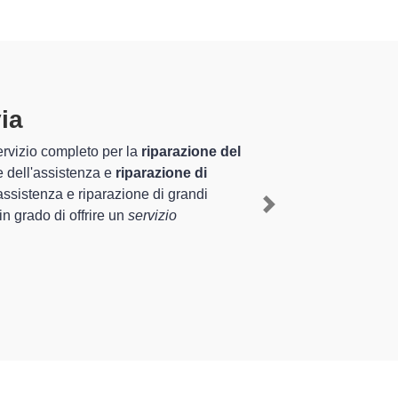
via
specializzati altamente
iennale nel territorio di Certosa di Pavia e
 Amana a Certosa di Pavia
, mediante il ripristino
Next
 diverse tipologie sugli elettrodomestici da riparare