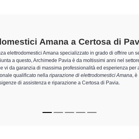
odomestici Amana A Certosa Di Pa
himede Pavia sono in grado di garantire al cliente esperienza plur
rda la sistemazione e la
riparazione del tuo elettrodomestico
mento degli apparecchi.
alizzati
di Archimede Pavia sono in grado di fornire interventi di
te funzionanti e durare a lungo nel tempo.