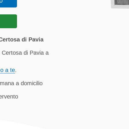
0
ertosa di Pavia
Certosa di Pavia a
no a te
.
Amana a domicilio
tervento