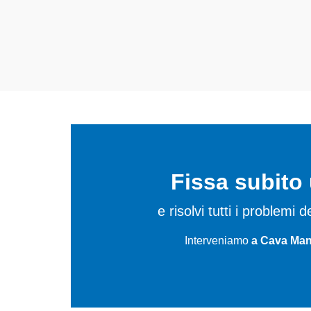
In più,
i tecnici Whirlpool sp
riparare per farli tornare pe
Fissa subit
e risolvi tutti i problemi
Interveniamo
a Cava Man