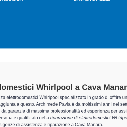
odomestici Whirlpool A Cava Mana
chimede Pavia sono in grado di garantire al cliente esperienza pl
temazione e la
riparazione del tuo elettrodomestico Whirlpoo
 apparecchi.