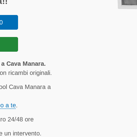
!!
0
 a Cava Manara.
n ricambi originali.
pool Cava Manara a
no a te
.
ro 24/48 ore
e un intervento.