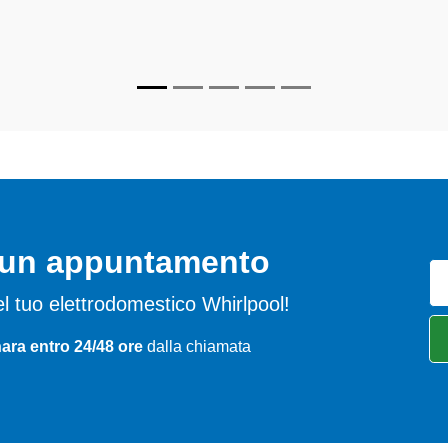
ecializzati
di Archimede Pavia sono in grado di fornire interventi
rfettamente funzionanti e durare a lungo nel tempo.
o un appuntamento
 del tuo elettrodomestico Whirlpool!
ara entro 24/48 ore
dalla chiamata