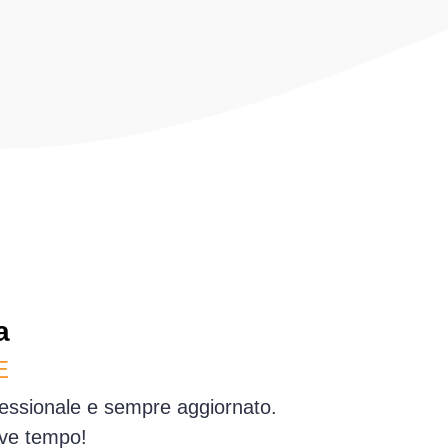
a
E
fessionale e sempre aggiornato.
eve tempo!