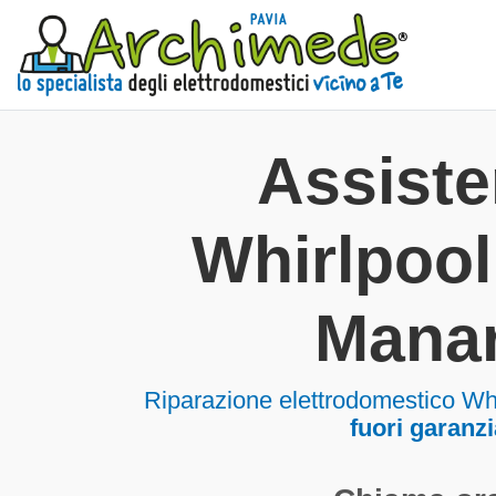
Assist
Whirlpoo
Mana
Riparazione elettrodomestico W
fuori garanzi