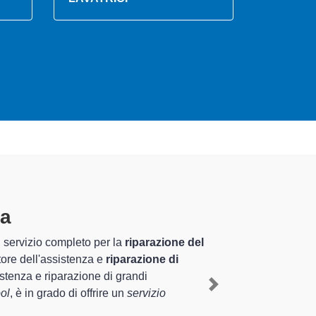
ra
specializzati altamente
uriennale nel territorio di Cava Manara e provincia
l a Cava Manara
, mediante il ripristino rapido del
Next