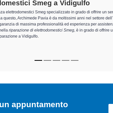
rodomestici Smeg A Vidigulfo
speci
 Archimede Pavia sono in grado di garantire al cliente esperienza p
emazione e la
riparazione del tuo elettrodomestico Smeg a Vi
recchi.
cializzati
di Archimede Pavia sono in grado di fornire interventi 
mente funzionanti e durare a lungo nel tempo.
o un appuntamento