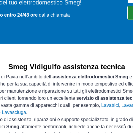
mi del tuo elettrodomestico Smeg!
fo entro 24/48 ore
dalla chiamata
Smeg Vidigulfo assistenza tecnica
 di Pavia nell’ambito dell’
assistenza elettrodomestici Smeg
e 
che per la sua capacità di intervenire in modo tempestivo ed effi
per manutenzione e riparazione su tutti gli elettrodomestici Sme
ri clienti fornendo loro un eccellente
servizio di assistenza te
a vasta gamma di apparecchi quali, per esempio,
Lavatrici
,
Lavas
e
Lavasciuga
.
io di assistenza, riparazioni e supporto specializzato, in grado d
tici
Smeg
altamente performanti, richiede anche la necessità di e