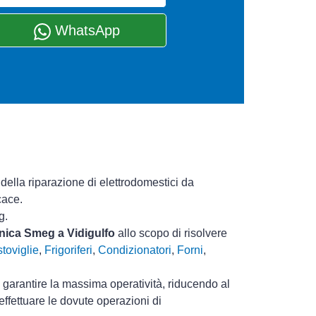
WhatsApp
della riparazione di elettrodomestici da
cace.
g.
cnica Smeg a Vidigulfo
allo scopo di risolvere
toviglie
,
Frigoriferi
,
Condizionatori
,
Forni
,
i garantire la massima operatività, riducendo al
ffettuare le dovute operazioni di