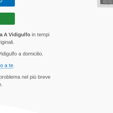
0
a A Vidigulfo
in tempi
ginali.
digulfo a domicilio.
no a te
.
 problema nel più breve
e.