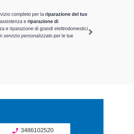
alizzati altamente preparati
luriennale nel territorio di Vidigulfo e provincia per
digulfo
, mediante il ripristino rapido del corretto
Next
di diverse tipologie sugli elettrodomestici da riparare
3486102520