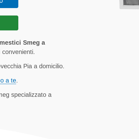
0
omestici Smeg a
 convenienti.
ecchia Pia a domicilio.
no a te
.
meg specializzato a