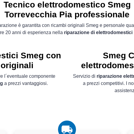
Tecnico elettrodomestico Smeg
Torrevecchia Pia professionale
arazione è garantita con ricambi originali Smeg e personale qual
tre 20 anni di esperienza nella
riparazione di elettrodomestic
estici Smeg con
Smeg C
originali
elettrodomest
ire l´eventuale componente
Servizio di
riparazione elet
eg
a prezzi vantaggiosi.
a prezzi competitivi. I no
assisten