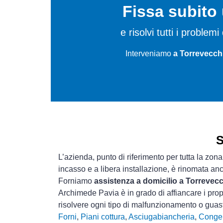
Fissa subit
e risolvi tutti i proble
Interveniamo
a Torrevecchi
S
L’azienda, punto di riferimento per tutta la zona
incasso e a libera installazione, è rinomata an
Forniamo
assistenza a domicilio a Torrevecc
Archimede Pavia è in grado di affiancare i prop
risolvere ogni tipo di malfunzionamento o gua
Forni
,
Piani cottura
,
Asciugabiancheria
,
Congel