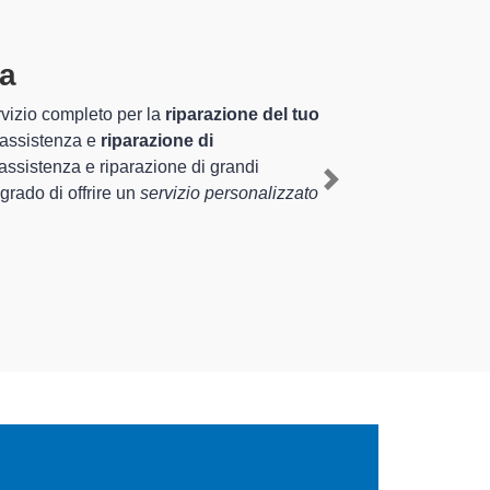
ecializzati altamente
 nel territorio di Torrevecchia Pia e
a Torrevecchia Pia
, mediante il ripristino
Next
 tipologie sugli elettrodomestici da riparare