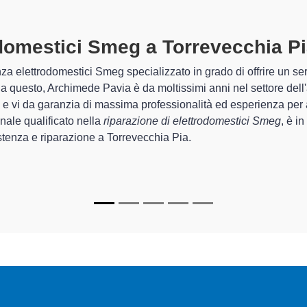
mestici Smeg A Torrevecchia Pia
sp
Pavia sono in grado di garantire al cliente esperienza pluriennale
sistemazione e la
riparazione del tuo elettrodomestico Smeg 
egli apparecchi.
di Archimede Pavia sono in grado di fornire interventi di diverse
ionanti e durare a lungo nel tempo.