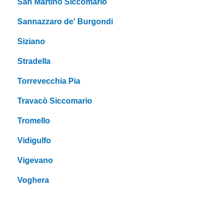
San Martino Siccomario
Sannazzaro de' Burgondi
Siziano
Stradella
Torrevecchia Pia
Travacò Siccomario
Tromello
Vidigulfo
Vigevano
Voghera