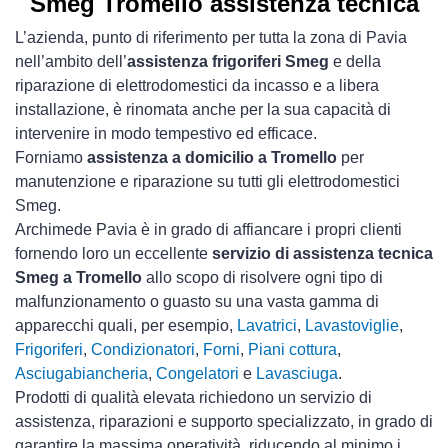
Smeg Tromello assistenza tecnica
L’azienda, punto di riferimento per tutta la zona di Pavia
nell’ambito dell’
assistenza frigoriferi Smeg
e della
riparazione di elettrodomestici da incasso e a libera
installazione, è rinomata anche per la sua capacità di
intervenire in modo tempestivo ed efficace.
Forniamo
assistenza a domicilio a Tromello
per
manutenzione e riparazione su tutti gli elettrodomestici
Smeg.
Archimede Pavia è in grado di affiancare i propri clienti
fornendo loro un eccellente
servizio di assistenza tecnica
Smeg a Tromello
allo scopo di risolvere ogni tipo di
malfunzionamento o guasto su una vasta gamma di
apparecchi quali, per esempio,
Lavatrici
,
Lavastoviglie
,
Frigoriferi
,
Condizionatori
,
Forni
,
Piani cottura
,
Asciugabiancheria
,
Congelatori
e
Lavasciuga
.
Prodotti di qualità elevata richiedono un servizio di
assistenza, riparazioni e supporto specializzato, in grado di
garantire la massima operatività, riducendo al minimo i