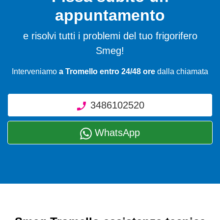
appuntamento
e risolvi tutti i problemi del tuo frigorifero
Smeg!
Interveniamo
a Tromello entro 24/48 ore
dalla chiamata
3486102520
WhatsApp