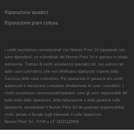
Riparazione lavatrici
Riparazione piani cottura
I centri assistenza convenzionati con Numeri Primi Srl (riparatori) non
sono dipendenti, né subordinati del Numeri Primi Srl e operano in totale
autonomia. Trattasi di centri assistenza specializzati, non autorizzati
dalle case costruttrici, che non effettuano riparazioni coperte dalla
Garanzia delle case costruttrici. Per riparazioni in garanzia e/o centri
autorizzati è necessario contattare direttamente le case costruttrici. I
centri assistenza convenzionati/riparatori sono gli unici responsabili del
buon esito delle riparazioni, della fatturazione e della garanzia sulle
riparazioni, esonerando il Numeri Primi Srl da qualsiasi responsabilità
civile, penale o fiscale sugli interventi e sulle riparazioni.
Numeri Primi Srl - P.IVA e CF 11621120960