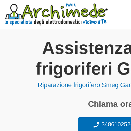
Assistenz
frigoriferi 
Riparazione frigorifero Smeg Ga
Chiama ora
348610252