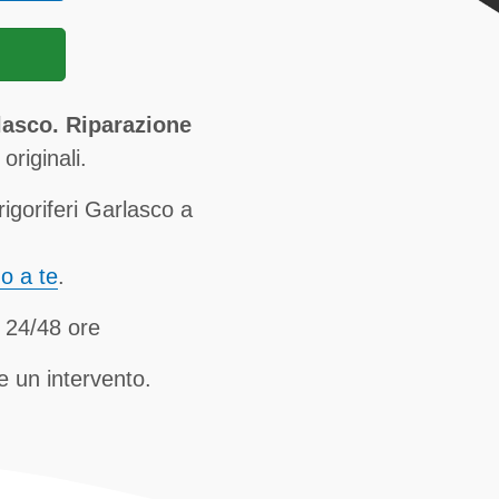
asco. Riparazione
originali.
igoriferi Garlasco a
no a te
.
 24/48 ore
e un intervento.