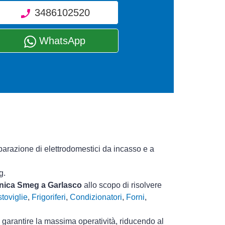
3486102520
WhatsApp
iparazione di elettrodomestici da incasso e a
g.
ecnica Smeg a Garlasco
allo scopo di risolvere
toviglie
,
Frigoriferi
,
Condizionatori
,
Forni
,
i garantire la massima operatività, riducendo al