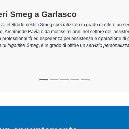
ri Smeg A Garlasco
specializzati al
e Pavia sono in grado di garantire al cliente esperienza plurienna
 e la
riparazione del tuo frigorifero Smeg a Garlasco
, mediant
ti
di Archimede Pavia sono in grado di fornire interventi di divers
nzionanti e durare a lungo nel tempo.