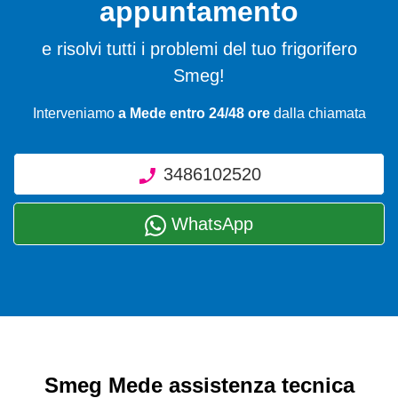
appuntamento
e risolvi tutti i problemi del tuo frigorifero
Smeg!
Interveniamo
a Mede entro 24/48 ore
dalla chiamata
3486102520
WhatsApp
Smeg Mede assistenza tecnica