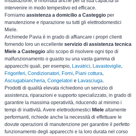
installazione, è rinomata anche per la sua capacità di
intervenire in modo tempestivo ed efficace.
Forniamo
assistenza a domicilio a Casteggio
per
manutenzione e riparazione su tutti gli elettrodomestici
Miele.
Archimede Pavia è in grado di affiancare i propri clienti
fornendo loro un eccellente
servizio di assistenza tecnica
Miele a Casteggio
allo scopo di risolvere ogni tipo di
malfunzionamento o guasto su una vasta gamma di
apparecchi quali, per esempio,
Lavatrici
,
Lavastoviglie
,
Frigoriferi
,
Condizionatori
,
Forni
,
Piani cottura
,
Asciugabiancheria
,
Congelatori
e
Lavasciuga
.
Prodotti di qualità elevata richiedono un servizio di
assistenza, riparazioni e supporto specializzato, in grado di
garantire la massima operatività, riducendo al minimo i
tempi di inattività. Avere elettrodomestici
Miele
altamente
performanti, richiede anche la necessità di effettuare le
dovute operazioni di manutenzione per garantire il perfetto
funzionamento degli apparecchi e la loro durata nel corso