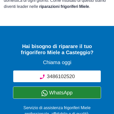
domestica di ogni giorno. Come risultato di questo siamo
diventi leader nelle
riparazioni frigoriferi Miele
.
Hai bisogno di riparare
il tuo
frigorifero Miele a Casteggio
?
Chiama oggi
3486102520
WhatsApp
Servizio di assistenza frigoriferi Miele
professionale, affidabile e di qualità.