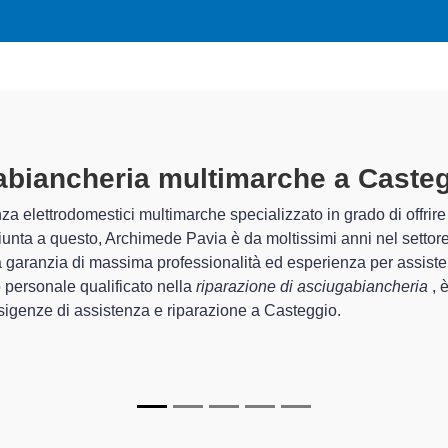
ncheria Multimarche A Casteggio
s
avia sono in grado di garantire al cliente esperienza pluriennale 
la
riparazione della tua asciugabiancheria a Casteggio
, media
ede Pavia sono in grado di fornire interventi di diverse tipologie
urare a lungo nel tempo.