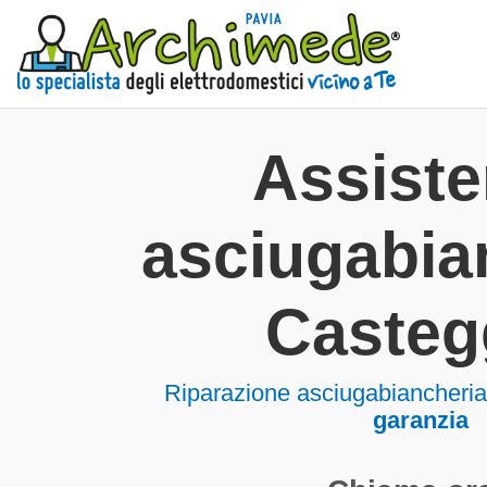
Assist
asciugabia
Casteg
Riparazione asciugabiancheri
garanzia