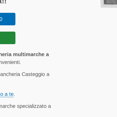
!!
0
heria multimarche a
nvenienti.
iancheria Casteggio a
no a te
.
imarche specializzato a