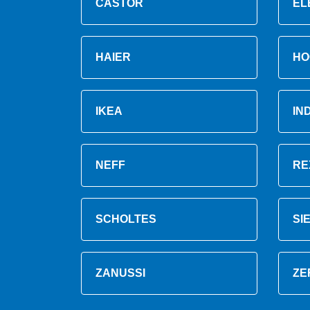
CASTOR
EL
HAIER
HO
IKEA
IN
NEFF
RE
SCHOLTES
SI
ZANUSSI
ZE