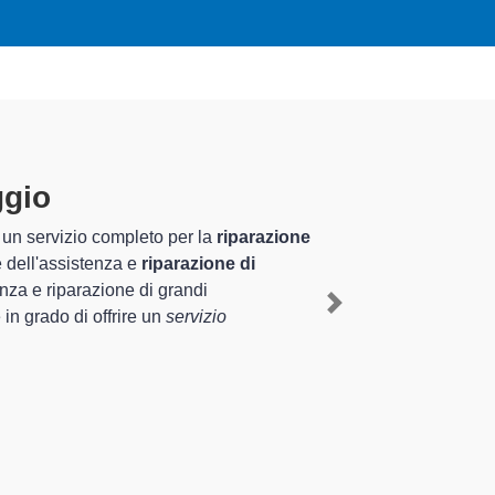
pecializzati altamente
nel territorio di Casteggio e provincia per
nte il ripristino rapido del corretto
Next
 sugli elettrodomestici da riparare per farli