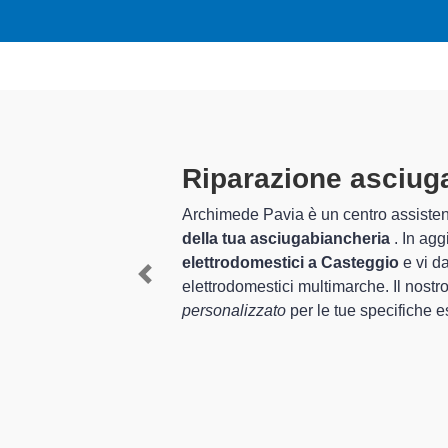
Tecnici Asciugabia
preparati
I tecnici specializzati di Archimede P
quel che riguarda la sistemazione e 
Previous
funzionamento degli apparecchi.
In più,
i tecnici specializzati
di Archim
tornare perfettamente funzionanti e d