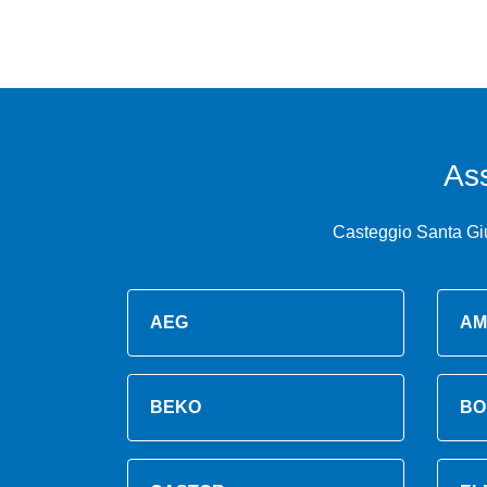
As
Casteggio Santa Giu
AEG
AM
BEKO
BO