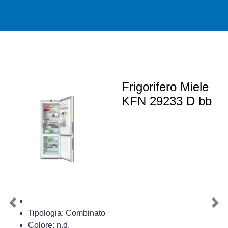
Frigorifero Miele
KFN 29233 D bb
Previous
Nex
Tipologia: Combinato
Colore: n.d.