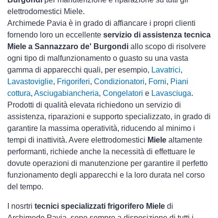
elettrodomestici Miele.
Archimede Pavia è in grado di affiancare i propri clienti
fornendo loro un eccellente
servizio di assistenza tecnica
Miele a Sannazzaro de' Burgondi
allo scopo di risolvere
ogni tipo di malfunzionamento o guasto su una vasta
gamma di apparecchi quali, per esempio,
Lavatrici
,
Lavastoviglie
,
Frigoriferi
,
Condizionatori
,
Forni
,
Piani
cottura
,
Asciugabiancheria
,
Congelatori
e
Lavasciuga
.
Prodotti di qualità elevata richiedono un servizio di
assistenza, riparazioni e supporto specializzato, in grado di
garantire la massima operatività, riducendo al minimo i
tempi di inattività. Avere elettrodomestici
Miele
altamente
performanti, richiede anche la necessità di effettuare le
dovute operazioni di manutenzione per garantire il perfetto
funzionamento degli apparecchi e la loro durata nel corso
del tempo.
I nosrtri
tecnici specializzati frigorifero Miele
di
Archimede Pavia, sono sempre a disposizione di tutti i