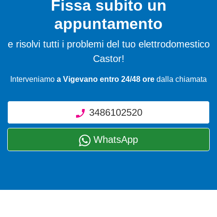
Fissa subito un
appuntamento
e risolvi tutti i problemi del tuo elettrodomestico
Castor!
Interveniamo
a Vigevano entro 24/48 ore
dalla chiamata
3486102520
WhatsApp