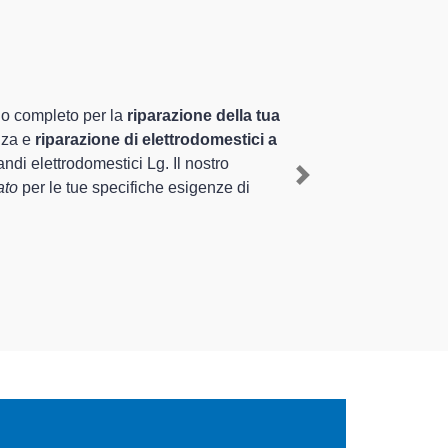
ltamente preparati
iennale nel territorio di Siziano e provincia per
diante il ripristino rapido del corretto
Next
rse tipologie sugli elettrodomestici da riparare per