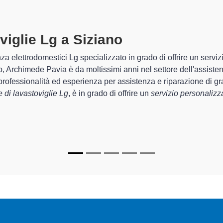
viglie Lg A Siziano
specializzati a
himede Pavia sono in grado di garantire al cliente esperienza plur
zione e la
riparazione della tua lavastoviglie Lg a Siziano
, me
chi.
zati
di Archimede Pavia sono in grado di fornire interventi di dive
unzionanti e durare a lungo nel tempo.