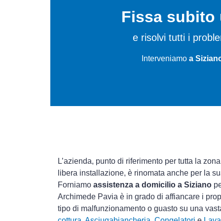
Fissa subit
e risolvi tutti i prob
Interveniamo
a Sizian
L’azienda, punto di riferimento per tutta la zona
libera installazione, è rinomata anche per la s
Forniamo
assistenza a domicilio a Siziano
pe
Archimede Pavia è in grado di affiancare i prop
tipo di malfunzionamento o guasto su una vas
cottura
,
Asciugabiancheria
,
Congelatori
e
Lava