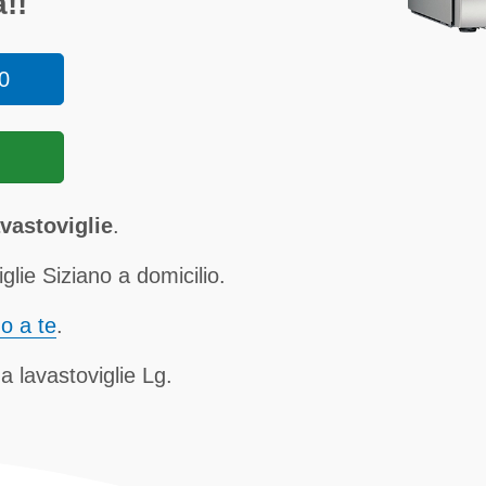
!!
0
vastoviglie
.
lie Siziano a domicilio.
no a te
.
a lavastoviglie Lg.