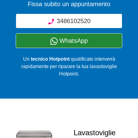
Fissa subito un appuntamento
3486102520
WhatsApp
Un
tecnico Hotpoint
qualificato interverrà
rapidamente per riparare la tua lavastoviglie
Hotpoint.
Lavastoviglie