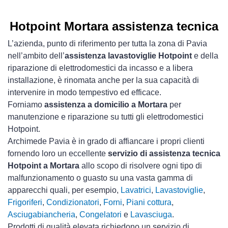
Hotpoint Mortara assistenza tecnica
L’azienda, punto di riferimento per tutta la zona di Pavia
nell’ambito dell’
assistenza lavastoviglie Hotpoint
e della
riparazione di elettrodomestici da incasso e a libera
installazione, è rinomata anche per la sua capacità di
intervenire in modo tempestivo ed efficace.
Forniamo
assistenza a domicilio a Mortara
per
manutenzione e riparazione su tutti gli elettrodomestici
Hotpoint.
Archimede Pavia è in grado di affiancare i propri clienti
fornendo loro un eccellente
servizio di assistenza tecnica
Hotpoint a Mortara
allo scopo di risolvere ogni tipo di
malfunzionamento o guasto su una vasta gamma di
apparecchi quali, per esempio,
Lavatrici
,
Lavastoviglie
,
Frigoriferi
,
Condizionatori
,
Forni
,
Piani cottura
,
Asciugabiancheria
,
Congelatori
e
Lavasciuga
.
Prodotti di qualità elevata richiedono un servizio di