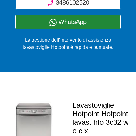
3486102520
WhatsApp
La gestione dell’intervento di assistenza
lavastoviglie Hotpoint è rapida e puntuale.
Lavastoviglie
Hotpoint Hotpoint
lavast hfo 3c32 w
o c x