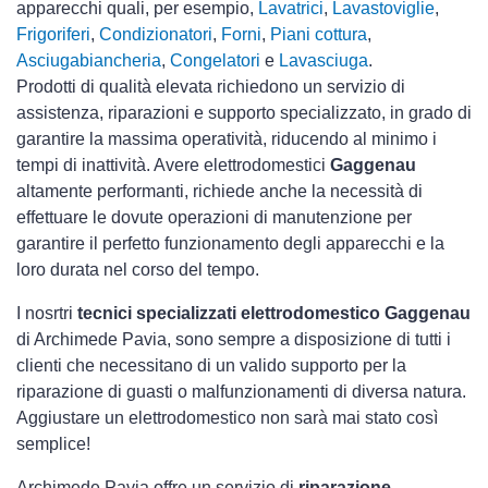
apparecchi quali, per esempio,
Lavatrici
,
Lavastoviglie
,
Frigoriferi
,
Condizionatori
,
Forni
,
Piani cottura
,
Asciugabiancheria
,
Congelatori
e
Lavasciuga
.
Prodotti di qualità elevata richiedono un servizio di
assistenza, riparazioni e supporto specializzato, in grado di
garantire la massima operatività, riducendo al minimo i
tempi di inattività. Avere elettrodomestici
Gaggenau
altamente performanti, richiede anche la necessità di
effettuare le dovute operazioni di manutenzione per
garantire il perfetto funzionamento degli apparecchi e la
loro durata nel corso del tempo.
I nosrtri
tecnici specializzati elettrodomestico Gaggenau
di Archimede Pavia, sono sempre a disposizione di tutti i
clienti che necessitano di un valido supporto per la
riparazione di guasti o malfunzionamenti di diversa natura.
Aggiustare un elettrodomestico non sarà mai stato così
semplice!
Archimede Pavia offre un servizio di
riparazione