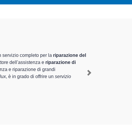
ecializzati altamente
nnale nel territorio di Casteggio e provincia per
steggio
, mediante il ripristino rapido del corretto
Next
i diverse tipologie sugli elettrodomestici da