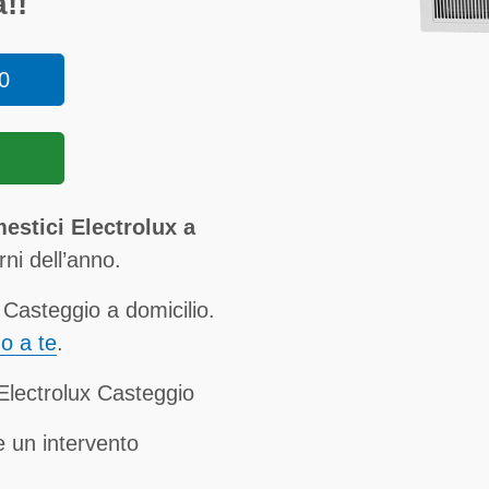
!!
0
estici Electrolux a
orni dell’anno.
 Casteggio a domicilio.
no a te
.
 Electrolux Casteggio
 un intervento