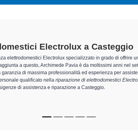
omestici Electrolux A Casteggio
sp
mede Pavia sono in grado di garantire al cliente esperienza plurie
ne e la
riparazione del tuo elettrodomestico Electrolux a Ca
i.
ializzati
di Archimede Pavia sono in grado di fornire interventi d
ttamente funzionanti e durare a lungo nel tempo.