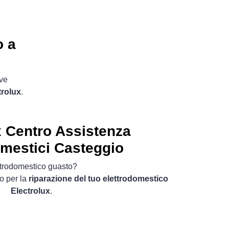
o a
ove
trolux
.
x Centro Assistenza
omestici Casteggio
ttrodomestico guasto?
o per la
riparazione del tuo elettrodomestico
Electrolux
.