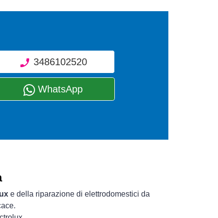
3486102520
WhatsApp
a
lux
e della riparazione di elettrodomestici da
cace.
ctrolux.