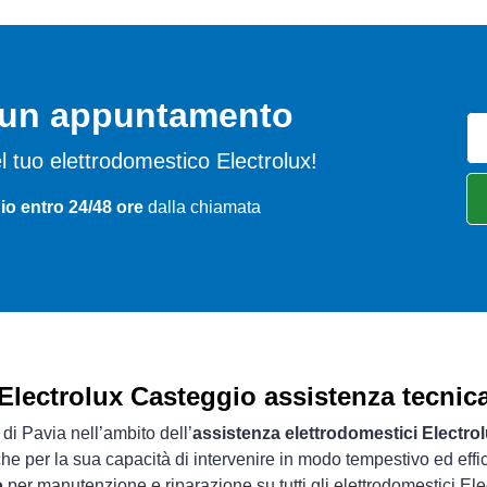
o un appuntamento
del tuo elettrodomestico Electrolux!
io entro 24/48 ore
dalla chiamata
Electrolux Casteggio assistenza tecnic
 di Pavia nell’ambito dell’
assistenza elettrodomestici Electro
che per la sua capacità di intervenire in modo tempestivo ed effi
o
per manutenzione e riparazione su tutti gli elettrodomestici Ele