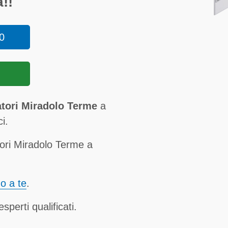
!!
0
tori Miradolo Terme
a
i.
ori Miradolo Terme a
no a te
.
sperti qualificati.