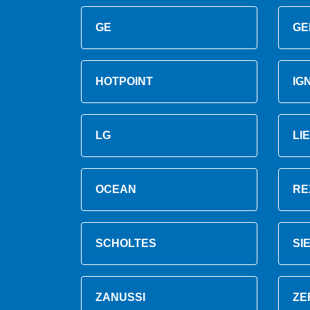
GE
GE
HOTPOINT
IG
LG
LI
OCEAN
RE
SCHOLTES
SI
ZANUSSI
ZE