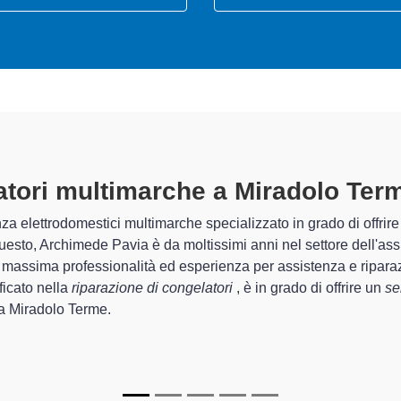
atori Multimarche A Miradolo Ter
chimede Pavia sono in grado di garantire al cliente esperienza plu
temazione e la
riparazione del tuo congelatore a Miradolo Te
chi.
di Archimede Pavia sono in grado di fornire interventi di diverse 
nanti e durare a lungo nel tempo.