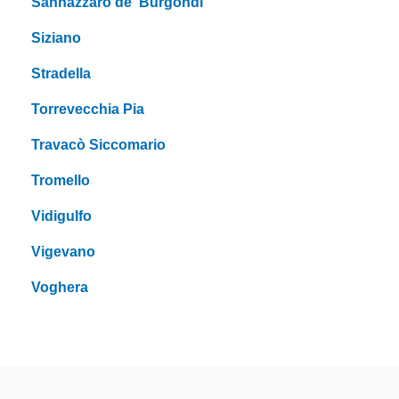
Sannazzaro de' Burgondi
Siziano
Stradella
Torrevecchia Pia
Travacò Siccomario
Tromello
Vidigulfo
Vigevano
Voghera