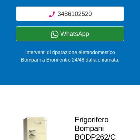
3486102520
WhatsApp
Interventi di riparazione elettrodomestico
Bompani a Broni entro 24/48 dalla chiamata.
Frigorifero
Bompani
BODP262/C