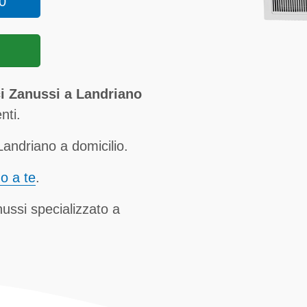
0
i Zanussi a Landriano
nti.
andriano a domicilio.
no a te
.
nussi specializzato a