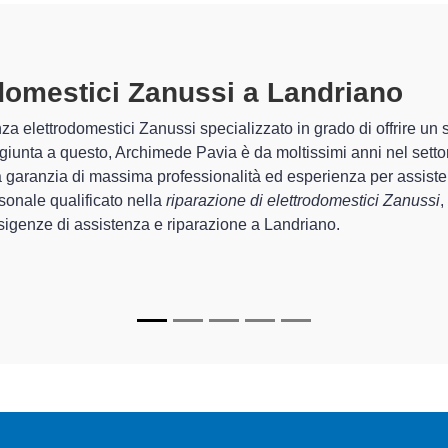
Tecnici Elettrodomesti
preparati
el
I tecnici specializzati di Archimede Pavia son
quel che riguarda la sistemazione e la
ripar
funzionamento degli apparecchi.
In più,
i tecnici Zanussi specializzati
di Arch
riparare per farli tornare perfettamente funzi