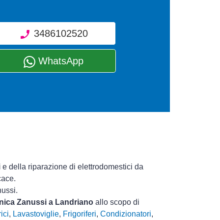
3486102520
WhatsApp
i
e della riparazione di elettrodomestici da
cace.
nussi.
cnica Zanussi a Landriano
allo scopo di
ici
,
Lavastoviglie
,
Frigoriferi
,
Condizionatori
,