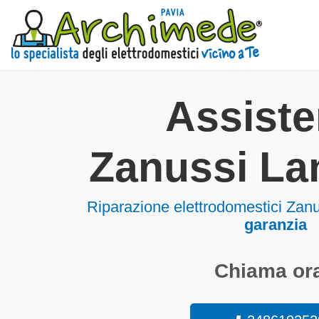
Assist
Zanussi La
Riparazione elettrodomestici Zan
garanzia
Chiama ora