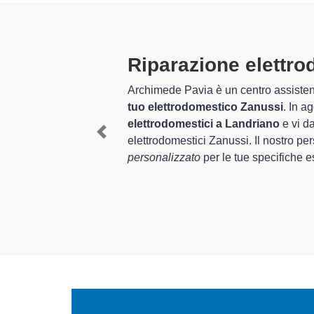
 Landriano
to in grado di offrire un servizio completo per la
riparazione d
a moltissimi anni nel settore dell'assistenza e
riparazione di
 ed esperienza per assistenza e riparazione di grandi
Previous
i elettrodomestici Zanussi
, è in grado di offrire un
servizio
 Landriano.