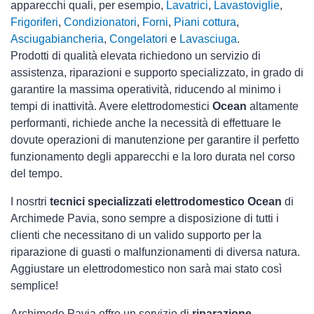
apparecchi quali, per esempio,
Lavatrici
,
Lavastoviglie
,
Frigoriferi
,
Condizionatori
,
Forni
,
Piani cottura
,
Asciugabiancheria
,
Congelatori
e
Lavasciuga
.
Prodotti di qualità elevata richiedono un servizio di
assistenza, riparazioni e supporto specializzato, in grado di
garantire la massima operatività, riducendo al minimo i
tempi di inattività. Avere elettrodomestici
Ocean
altamente
performanti, richiede anche la necessità di effettuare le
dovute operazioni di manutenzione per garantire il perfetto
funzionamento degli apparecchi e la loro durata nel corso
del tempo.
I nosrtri
tecnici specializzati elettrodomestico Ocean
di
Archimede Pavia, sono sempre a disposizione di tutti i
clienti che necessitano di un valido supporto per la
riparazione di guasti o malfunzionamenti di diversa natura.
Aggiustare un elettrodomestico non sarà mai stato così
semplice!
Archimede Pavia offre un servizio di
riparazione