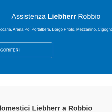
Assistenza
Liebherr
Robbio
ccaria, Arena Po, Portalbera, Borgo Priolo, Mezzanino, Cigogn
IGORIFERI
odomestici Liebherr A Robbio
specia