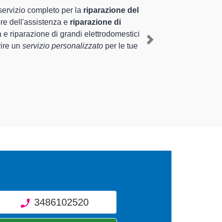
riennale nel territorio di Robbio e provincia per
obbio
, mediante il ripristino rapido del corretto
Next
di diverse tipologie sugli elettrodomestici da
3486102520