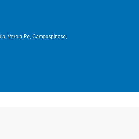
ola, Verrua Po, Campospinoso,
lizzati altamente preparati