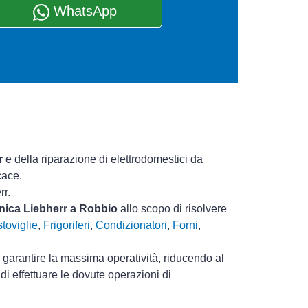
WhatsApp
r
e della riparazione di elettrodomestici da
cace.
rr.
cnica Liebherr a Robbio
allo scopo di risolvere
toviglie
,
Frigoriferi
,
Condizionatori
,
Forni
,
i garantire la massima operatività, riducendo al
i effettuare le dovute operazioni di