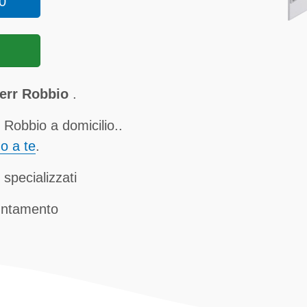
0
herr Robbio
.
 Robbio a domicilio..
no a te
.
specializzati
untamento