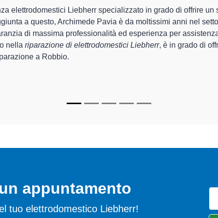
chimede Pavia sono in grado di garantire al cliente esperienza plu
zione e la
riparazione del tuo elettrodomestico Liebherr a R
chi.
cializzati
di Archimede Pavia sono in grado di fornire interventi 
rfettamente funzionanti e durare a lungo nel tempo.
o un appuntamento
 del tuo elettrodomestico Liebherr!