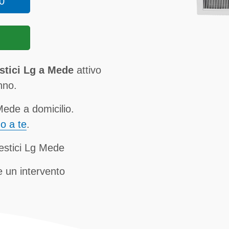
0
stici Lg a Mede
attivo
anno.
ede a domicilio.
no a te
.
estici Lg Mede
 un intervento