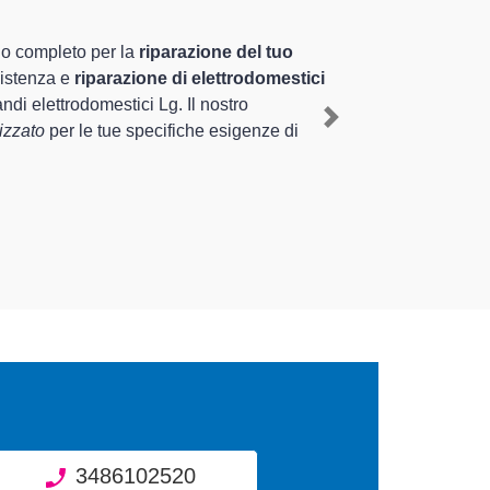
amente preparati
ale nel territorio di Mede e provincia per quel
 ripristino rapido del corretto funzionamento
Next
ipologie sugli elettrodomestici da riparare per
3486102520