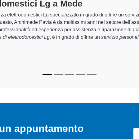
mestici Lg A Mede
specializzati alt
e Pavia sono in grado di garantire al cliente esperienza plurienn
riparazione del tuo elettrodomestico Lg a Mede
, mediante il
 Archimede Pavia sono in grado di fornire interventi di diverse t
nanti e durare a lungo nel tempo.
o un appuntamento