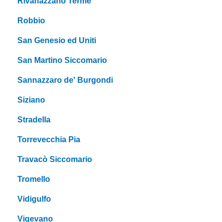
Rivanazzano Terme
Robbio
San Genesio ed Uniti
San Martino Siccomario
Sannazzaro de' Burgondi
Siziano
Stradella
Torrevecchia Pia
Travacò Siccomario
Tromello
Vidigulfo
Vigevano