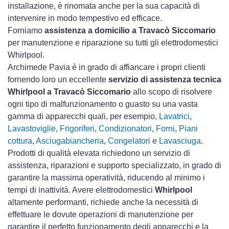
installazione, è rinomata anche per la sua capacità di
intervenire in modo tempestivo ed efficace.
Forniamo
assistenza a domicilio a Travacò Siccomario
per manutenzione e riparazione su tutti gli elettrodomestici
Whirlpool.
Archimede Pavia è in grado di affiancare i propri clienti
fornendo loro un eccellente
servizio di assistenza tecnica
Whirlpool a Travacò Siccomario
allo scopo di risolvere
ogni tipo di malfunzionamento o guasto su una vasta
gamma di apparecchi quali, per esempio,
Lavatrici
,
Lavastoviglie
,
Frigoriferi
,
Condizionatori
,
Forni
,
Piani
cottura
,
Asciugabiancheria
,
Congelatori
e
Lavasciuga
.
Prodotti di qualità elevata richiedono un servizio di
assistenza, riparazioni e supporto specializzato, in grado di
garantire la massima operatività, riducendo al minimo i
tempi di inattività. Avere elettrodomestici
Whirlpool
altamente performanti, richiede anche la necessità di
effettuare le dovute operazioni di manutenzione per
garantire il perfetto funzionamento degli apparecchi e la