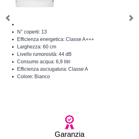
Previous
Nex
N° coperti: 13
Efficienza energetica: Classe A+++
Larghezza: 60 cm
Livello rumorosità: 44 dB
Consumo acqua: 6,9 litri
Efficienza asciugatura: Classe A
Colore: Bianco
Garanzia