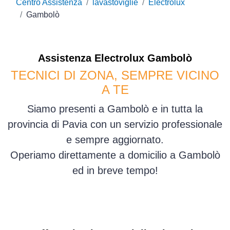
Centro Assistenza
lavastoviglie
Electrolux
Gambolò
Assistenza
Electrolux
Gambolò
TECNICI DI ZONA, SEMPRE VICINO
A TE
Siamo presenti a Gambolò e in tutta la
provincia di Pavia con un servizio professionale
e sempre aggiornato.
Operiamo direttamente a domicilio a Gambolò
ed in breve tempo!