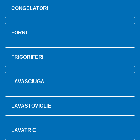
CONGELATORI
FORNI
FRIGORIFERI
LAVASCIUGA
LAVASTOVIGLIE
LAVATRICI