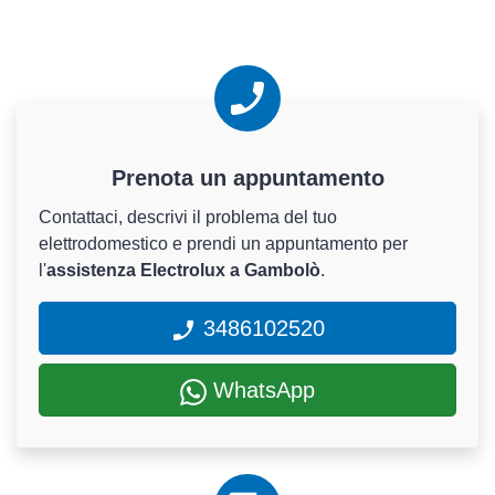
Prenota un appuntamento
Contattaci, descrivi il problema del tuo
elettrodomestico e prendi un appuntamento per
l'
assistenza Electrolux a Gambolò
.
3486102520
WhatsApp