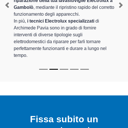
riparazione della tua lavastoviglie Electrolux a
Gambolò
, mediante il ripristino rapido del corretto
Previous
Nex
funzionamento degli apparecchi.
In più,
i tecnici Electrolux specializzati
di
Archimede Pavia sono in grado di fornire
interventi di diverse tipologie sugli
elettrodomestici da riparare per farli tornare
perfettamente funzionanti e durare a lungo nel
tempo.
Fissa subito un