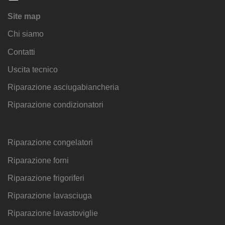
Site map
Chi siamo
Contatti
Uscita tecnico
Riparazione asciugabiancheria
Riparazione condizionatori
Riparazione congelatori
Riparazione forni
Riparazione frigoriferi
Riparazione lavasciuga
Riparazione lavastoviglie