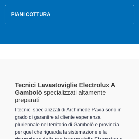
PIANI COTTURA
Tecnici Lavastoviglie Electrolux A
Gambolò
specializzati altamente
preparati
I tecnici specializzati di Archimede Pavia sono in
grado di garantire al cliente esperienza
pluriennale nel territorio di Gambolò e provincia
per quel che riguarda la sistemazione e la