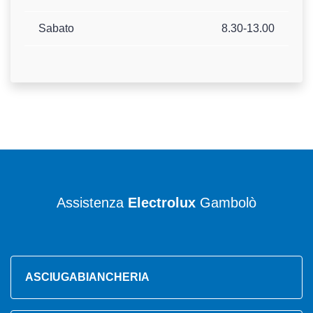
Sabato
8.30-13.00
Assistenza
Electrolux
Gambolò
ASCIUGABIANCHERIA