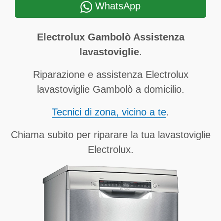
WhatsApp
Electrolux Gambolò Assistenza
lavastoviglie
.
Riparazione e assistenza Electrolux
lavastoviglie Gambolò a domicilio.
Tecnici di zona, vicino a te
.
Chiama subito per riparare la tua lavastoviglie
Electrolux.