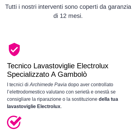
Tutti i nostri interventi sono coperti da garanzia
di 12 mesi.
Tecnico Lavastoviglie Electrolux
Specializzato A Gambolò
I tecnici di
Archimede Pavia
dopo aver controllato
l’elettrodomestico valutano con serietà e onestà se
consigliare la riparazione o la sostituzione
della tua
lavastoviglie Electrolux
.