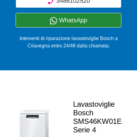
3486102520
WhatsApp
Interventi di riparazione lavastoviglie Bosch a
Cilavegna entro 24/48 dalla chiamata.
Lavastoviglie
Bosch
SMS46KW01E
Serie 4