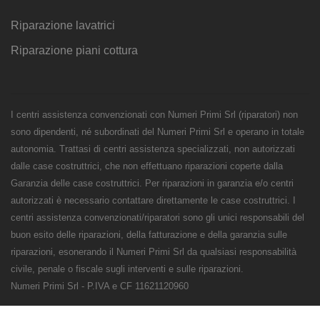
Riparazione lavatrici
Riparazione piani cottura
I centri assistenza convenzionati con Numeri Primi Srl (riparatori) non
sono dipendenti, né subordinati del Numeri Primi Srl e operano in totale
autonomia. Trattasi di centri assistenza specializzati, non autorizzati
dalle case costruttrici, che non effettuano riparazioni coperte dalla
Garanzia delle case costruttrici. Per riparazioni in garanzia e/o centri
autorizzati è necessario contattare direttamente le case costruttrici. I
centri assistenza convenzionati/riparatori sono gli unici responsabili del
buon esito delle riparazioni, della fatturazione e della garanzia sulle
riparazioni, esonerando il Numeri Primi Srl da qualsiasi responsabilità
civile, penale o fiscale sugli interventi e sulle riparazioni.
Numeri Primi Srl - P.IVA e CF 11621120960