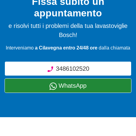
Fissa subito un
appuntamento
e risolvi tutti i problemi della tua lavastoviglie
Bosch!
Interveniamo
a Cilavegna entro 24/48 ore
dalla chiamata
3486102520
WhatsApp