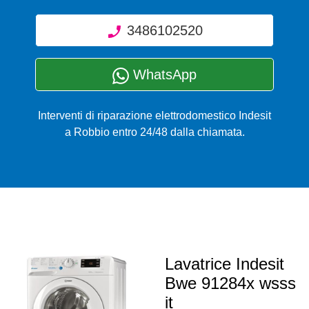
3486102520
WhatsApp
Interventi di riparazione elettrodomestico Indesit
a Robbio entro 24/48 dalla chiamata.
Lavatrice Indesit
Bwe 91284x wsss
it