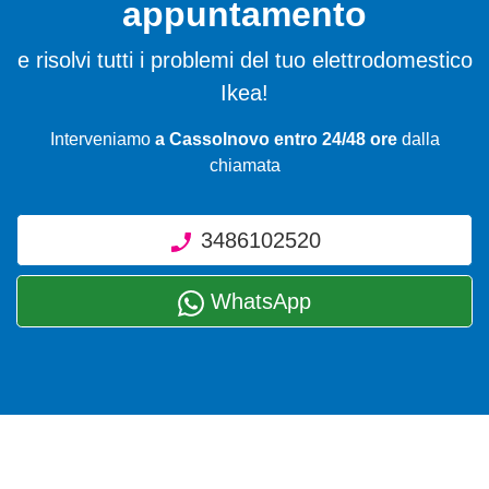
appuntamento
e risolvi tutti i problemi del tuo elettrodomestico
Ikea!
Interveniamo
a Cassolnovo entro 24/48 ore
dalla
chiamata
3486102520
WhatsApp